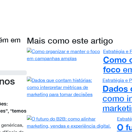
bém em
Mais como este artigo
Estratégia e
Como o
foco
em
anos
Estratégia e
Dados q
como in
ões:
marketi
tes”, “temos
Estrat
 genéricas,
O f
 difíceis de