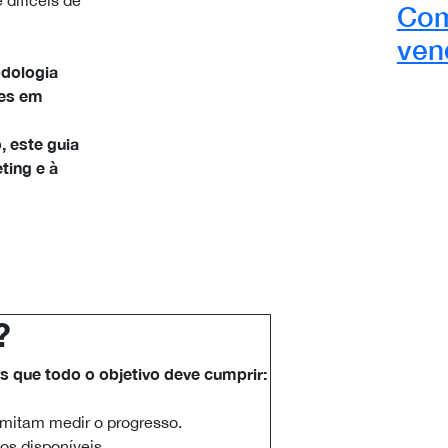
Com
ven
dologia
ões em
, este guia
ting e à
?
 que todo o objetivo deve cumprir:
rmitam medir o progresso.
os disponíveis.