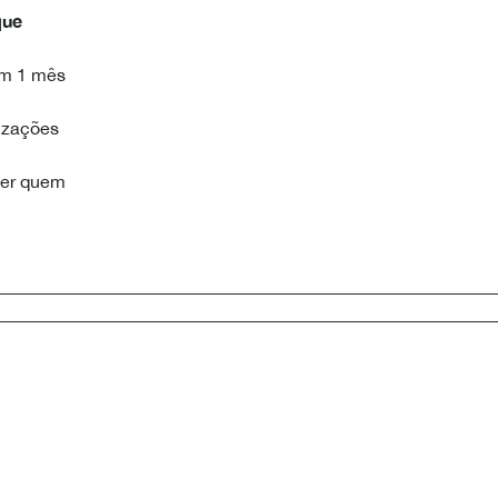
que
em 1 mês
lizações
ver quem