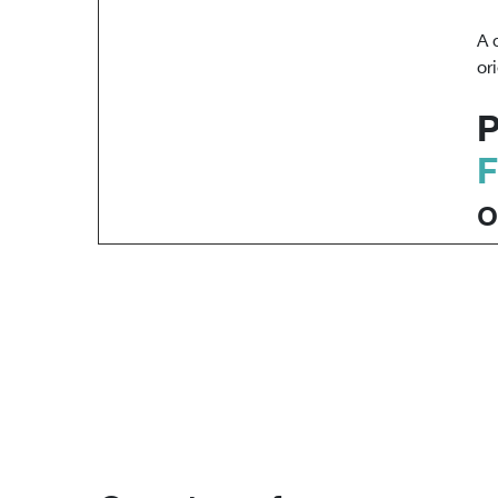
A 
or
P
F
o