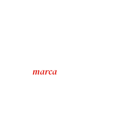
marca
A sua
tem de parar de
ser um robot
Acreditamos em modelos únicos e adaptados a cada marca e
para a ativar, necessita de definir um plano adaptado aos seus
objetivos e realidade.