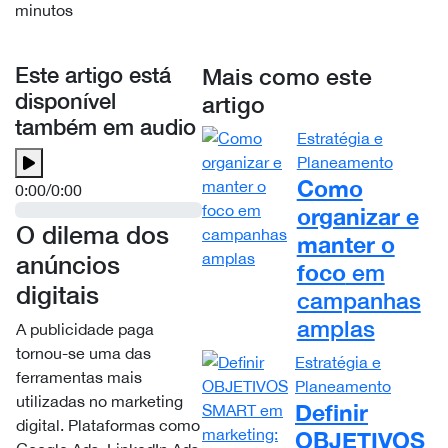
minutos
Este artigo está
Mais como este
disponível
artigo
também em audio
Estratégia e
Planeamento
Como
0:00
/
0:00
organizar e
O dilema dos
manter o
anúncios
foco
em
digitais
campanhas
amplas
A publicidade paga
tornou-se uma das
Estratégia e
ferramentas mais
Planeamento
utilizadas no marketing
Definir
digital. Plataformas como
OBJETIVOS