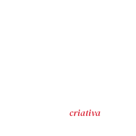
Na nossa
agência
criativa