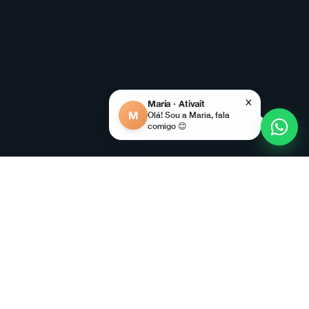
×
Maria · Ativait
M
Olá! Sou a Maria, fala
comigo 😊